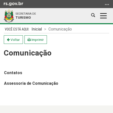
Ir
para
SECRETARIA DE
o
Abrir
Alter
TURISMO
conteúdo
a
a
Ir
Início
busca
nave
Inicial
Comunicação
para
do
o
conteúdo
Voltar
Imprimir
menu
Comunicação
Ir
para
a
busca
Contatos
Assessoria de Comunicação